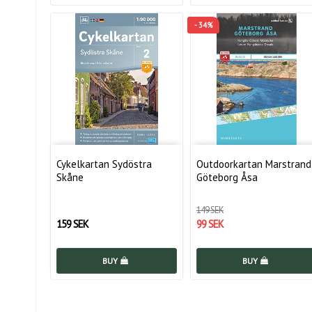
- 34%
Cykelkartan Sydöstra
Outdoorkartan Marstrand
Skåne
Göteborg Åsa
149 SEK
159 SEK
99 SEK
BUY
BUY