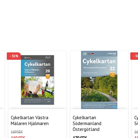
- 30%
- 
Cykelkartan Västra
Cykelkartan
C
Mälaren Hjälmaren
Södermanland
S
Östergötland
169 SEK
16