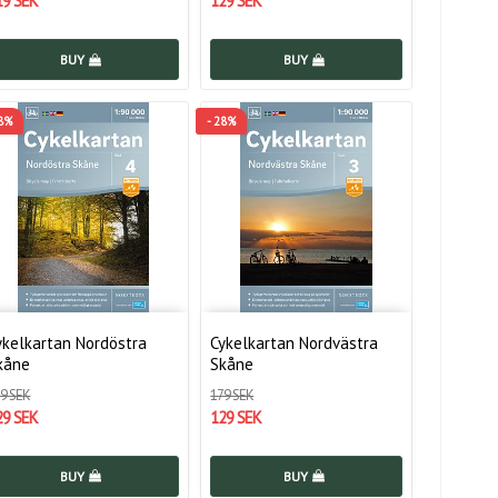
19 SEK
129 SEK
BUY
BUY
28%
- 28%
ykelkartan Nordöstra
Cykelkartan Nordvästra
kåne
Skåne
9 SEK
179 SEK
29 SEK
129 SEK
BUY
BUY