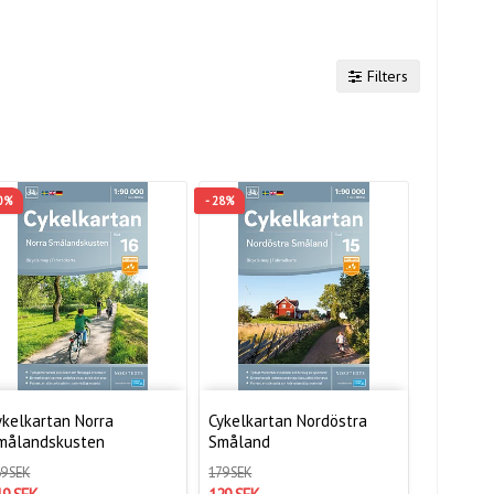
Filters
30%
- 28%
ykelkartan Norra
Cykelkartan Nordöstra
målandskusten
Småland
9 SEK
179 SEK