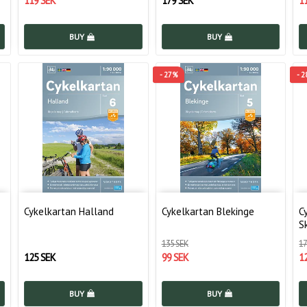
119 SEK
179 SEK
1
BUY
BUY
- 27%
- 
Cykelkartan Halland
Cykelkartan Blekinge
C
S
135 SEK
17
125 SEK
99 SEK
1
BUY
BUY