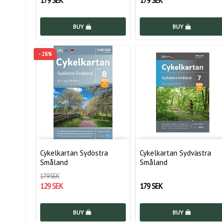
179 SEK
179 SEK
BUY
BUY
- 28%
Cykelkartan Sydöstra
Cykelkartan Sydvästra
Småland
Småland
179 SEK
129 SEK
179 SEK
BUY
BUY