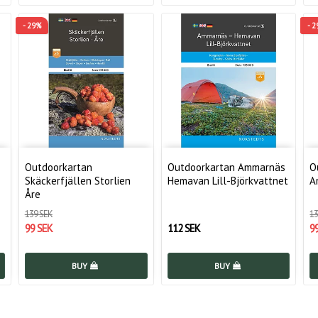
- 29%
- 
Outdoorkartan
Outdoorkartan Ammarnäs
O
Skäckerfjällen Storlien
Hemavan Lill-Björkvattnet
A
Åre
139 SEK
13
99 SEK
112 SEK
9
BUY
BUY