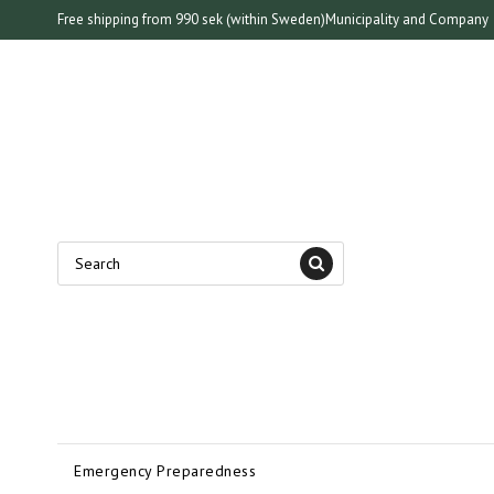
Free shipping from 990 sek (within Sweden)
Municipality and Company
Emergency Preparedness