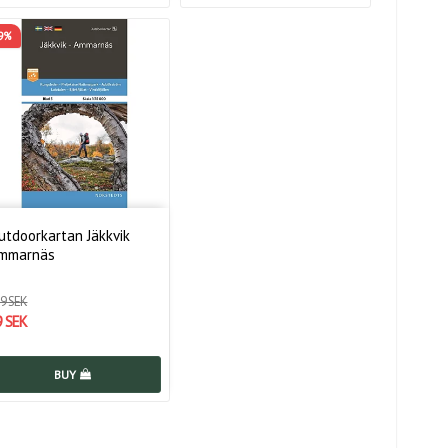
29%
utdoorkartan Jäkkvik
mmarnäs
9 SEK
9 SEK
BUY