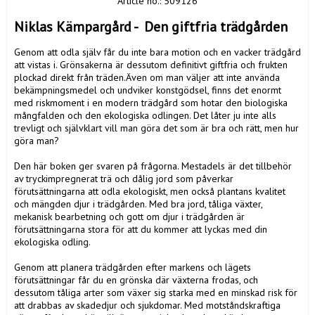
Article no.: 509126
Niklas Kämpargård -  Den giftfria trädgården
Genom att odla själv får du inte bara motion och en vacker trädgård 
att vistas i. Grönsakerna är dessutom definitivt giftfria och frukten 
plockad direkt från träden.Även om man väljer att inte använda 
bekämpningsmedel och undviker konstgödsel, finns det enormt 
med riskmoment i en modern trädgård som hotar den biologiska 
mångfalden och den ekologiska odlingen. Det låter ju inte alls 
trevligt och självklart vill man göra det som är bra och rätt, men hur 
göra man? 

Den här boken ger svaren på frågorna. Mestadels är det tillbehör 
av tryckimpregnerat trä och dålig jord som påverkar 
förutsättningarna att odla ekologiskt, men också plantans kvalitet 
och mängden djur i trädgården. Med bra jord, tåliga växter, 
mekanisk bearbetning och gott om djur i trädgården är 
förutsättningarna stora för att du kommer att lyckas med din 
ekologiska odling. 

Genom att planera trädgården efter markens och lägets 
förutsättningar får du en grönska där växterna frodas, och 
dessutom tåliga arter som växer sig starka med en minskad risk för 
att drabbas av skadedjur och sjukdomar. Med motståndskraftiga 