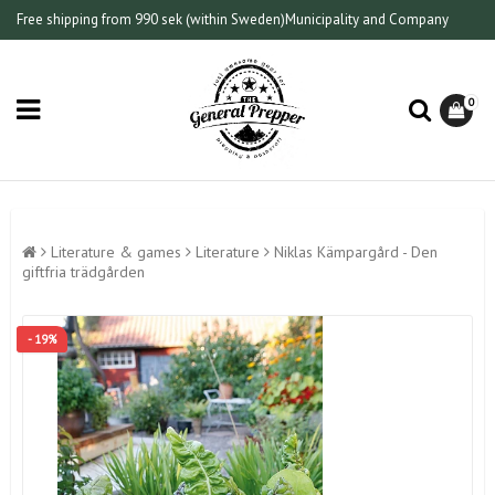
Free shipping from 990 sek (within Sweden)
Municipality and Company
0
Literature & games
Literature
Niklas Kämpargård - Den
giftfria trädgården
- 19%